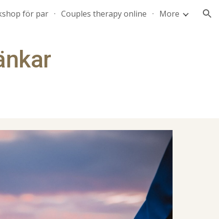
shop för par
Couples therapy online
More
ion
änkar