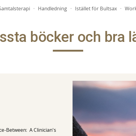
Samtalsterapi
Handledning
Istället för Bultsax
Work
ip to main content
Skip to navigat
ssta böcker och bra l
e-Between: A Clinician's