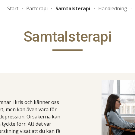
Start
Parterapi
Samtalsterapi
Handledning
ip to main content
Skip to navigat
Samtalsterapi
amnar i kris och känner oss
ort, men kan även vara för
gsdepression. Orsakerna kan
tyckte förr. Att det var
forskning visat att du kan få