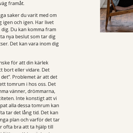
väg framåt.
liga saker du varit med om
 igen och igen. Har livet
na dig. Du kan komma fram
atta nya beslut som tar dig
tser. Det kan vara inom dig
ske för att din kärlek
 bort eller vidare. Det
 det”. Problemet är att det
ett tomrum i hos oss. Det
amma vänner, drömmarna,
eten. Inte konstigt att vi
apat alla dessa tomrum kan
a tar det lång tid. Det kan
ånga plan och varför det tar
fta bra att ta hjälp till