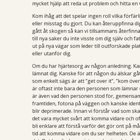
mycket hjälp att reda ut problem och hitta en 
Kom ihåg att det spelar ingen roll vilka förfär
eller misstag du gjort. Du kan återuppfinna dig
gått åt skogen så kan vi tillsammans återfin
till nya saker du inte visste om dig själv och f
ut på nya vägar som leder till outforskade pla
eller utanför dig.
Om du har hjärtesorg av någon anledning. Kan
lämnat dig. Kanske för att någon du älskar gått
som enkelt sägs är att ”get over it”, ”kom över
är oftast inte bara den personen som lämnar 
är även vad den personen stod för, gemens
framtiden, fotona på väggen och kanske identit
blir deprimerade. Innan vi förstår vad som sk
det vara mycket svårt att komma vidare och oft
bli enklare att förstå varför det gör ont på m
tid att komma vidare om du ser helheten. De är o