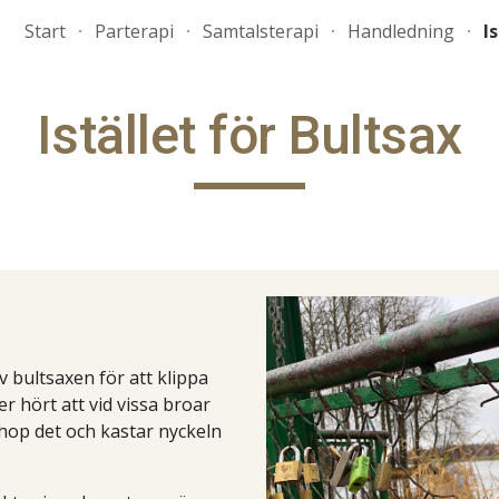
Start
Parterapi
Samtalsterapi
Handledning
I
ip to main content
Skip to navigat
Istället för Bultsax
v bultsaxen för att klippa
r hört att vid vissa broar
 ihop det och kastar nyckeln