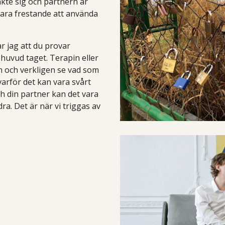
nkte sig och partnern är
vara frestande att använda
år jag att du provar
 huvud taget. Terapin eller
n och verkligen se vad som
 varför det kan vara svårt
ch din partner kan det vara
ra. Det är när vi triggas av