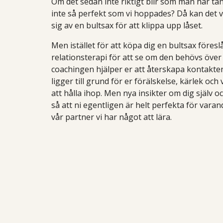
Om det sedan inte riktigt blir som man har tä
inte så perfekt som vi hoppades? Då kan det 
sig av en bultsax för att klippa upp låset.
Men istället för att köpa dig en bultsax föresl
relationsterapi för att se om den behövs över
coachingen hjälper er att återskapa kontakte
ligger till grund för er förälskelse, kärlek och
att hålla ihop. Men nya insikter om dig själv o
så att ni egentligen är helt perfekta för varand
vår partner vi har något att lära.