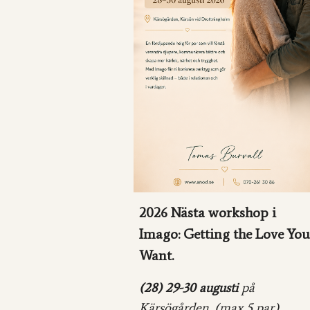
2026
Nästa workshop i
Imago: Getting th
e Love Yo
Want.
(28) 29-30 augusti
på
Kärsögården, (max
5
par).