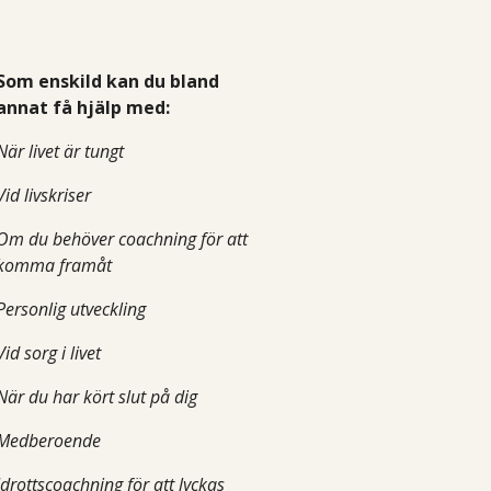
Som enskild kan du bland
annat få hjälp med:
När livet är tungt
Vid livskriser
Om du behöver coachning för att
komma framåt
Personlig utveckling
Vid sorg i livet
När du har kört slut på dig
Medberoende
Idrottscoachning för att lyckas