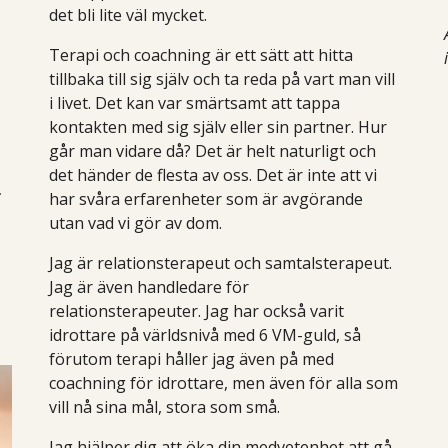
det bli lite väl mycket.
Terapi och coachning är ett sätt att hitta
tillbaka till sig själv och ta reda på vart man vill
i livet. Det kan var smärtsamt att tappa
kontakten med sig själv eller sin partner. Hur
går man vidare då? Det är helt naturligt och
det händer de flesta av oss. Det är inte att vi
.
har svåra erfarenheter som är avgörande
utan vad vi gör av dom.
Jag är relationsterapeut och samtalsterapeut.
Jag är även handledare för
relationsterapeuter. Jag har också varit
idrottare på världsnivå med
6
VM-guld, så
förutom terapi håller jag även på med
coachning för idrottare, men även för alla som
vill nå sina mål, stora som små.
Jag hjälper dig att öka din medvetenhet att gå