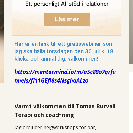
Här är en länk till ett gratiswebinar som
jag ska hålla torsdagen den 30 juli kl 18.
klicka och anmäl dig. välkommen!
https://mentormind.io/m/a5c88o7q/fu
nnels/fI11GEfi8s4NsghaALzo
u
Varmt välkommen till Tomas Burvall
Terapi och coachning
Jag erbjuder helgworkshops för par,