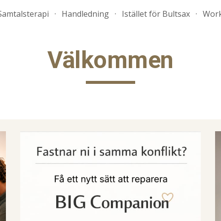
Samtalsterapi
Handledning
Istället för Bultsax
Work
ip to main content
Skip to navigat
Välkommen