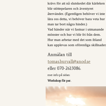
krävs för att nå slutskedet där kärleken
blir stöttepelaren och äventyret
återvänder. (Egentligen behöver vi inte
lära oss detta, vi behöver bara veta hur
man tar bort några hinder.)
Vad händer när vi fastnar i utmanande
mönster och hur vi blir fri från dem.
Hur man arbetar med det som ibland
kan upplevas som oförenliga skillnader
Anmälan till
tomas.burvall@anod.se
eller 070-2613086.
mer info på s
idan:
Workshop för par.